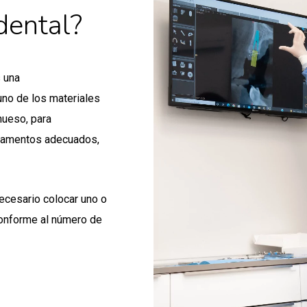
dental?
s una
uno de los materiales
hueso, para
ditamentos adecuados,
ecesario colocar uno o
 conforme al número de